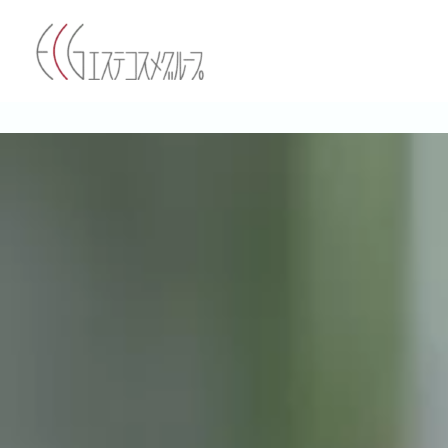
内
容
を
ス
キ
ッ
プ