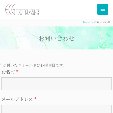
内
容
を
ス
ホーム
お問い合わせ
キ
ッ
お問い合わせ
プ
*
が付いたフィールドは必須項目です。
お名前
*
メールアドレス
*