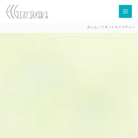
内
容
を
ス
ホーム
リオールモイスチャー
キ
ッ
プ