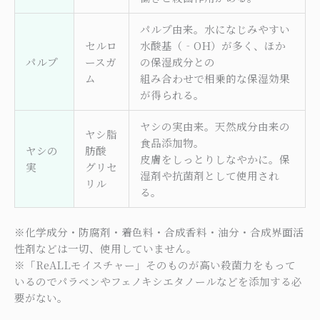
パルプ由来。水になじみやすい
セルロ
水酸基（‐OH）が多く、ほか
パルプ
ースガ
の保湿成分との
ム
組み合わせで相乗的な保湿効果
が得られる。
ヤシの実由来。天然成分由来の
ヤシ脂
食品添加物。
ヤシの
肪酸
皮膚をしっとりしなやかに。保
実
グリセ
湿剤や抗菌剤として使用され
リル
る。
※化学成分・防腐剤・着色料・合成香料・油分・合成界面活
性剤などは一切、使用していません。
※「ReALLモイスチャー」そのものが高い殺菌力をもって
いるのでパラベンやフェノキシエタノールなどを添加する必
要がない。