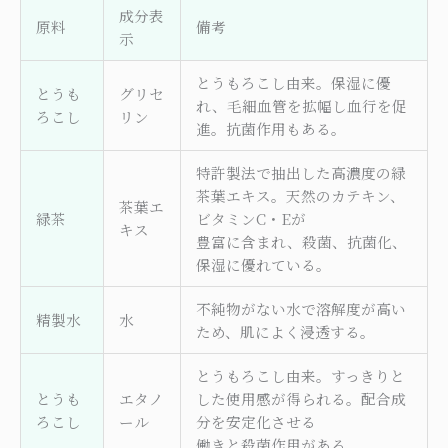
成分表
原料
備考
示
とうもろこし由来。保湿に優
とうも
グリセ
れ、毛細血管を拡幅し血行を促
ろこし
リン
進。抗菌作用もある。
特許製法で抽出した高濃度の緑
茶葉エキス。天然のカテキン、
茶葉エ
緑茶
ビタミンC・Eが
キス
豊富に含まれ、殺菌、抗菌化、
保湿に優れている。
不純物がない水で溶解度が高い
精製水
水
ため、肌によく浸透する。
とうもろこし由来。すっきりと
とうも
エタノ
した使用感が得られる。配合成
ろこし
ール
分を安定化させる
働きと殺菌作用がある。