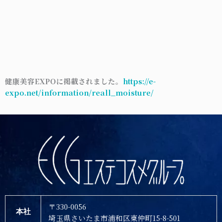
健康美容EXPOに掲載されました。
https://e-
expo.net/information/reall_moisture/
〒330-0056
本社
埼玉県さいたま市浦和区東仲町15-8-501