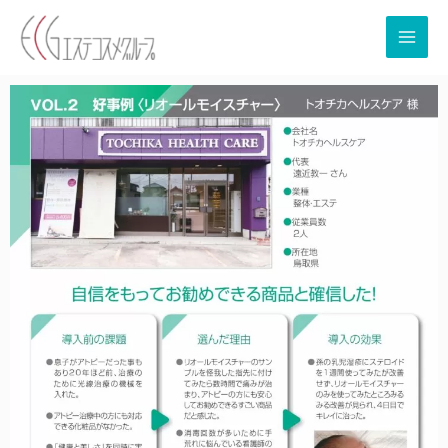
内
容
を
ス
キ
ッ
プ