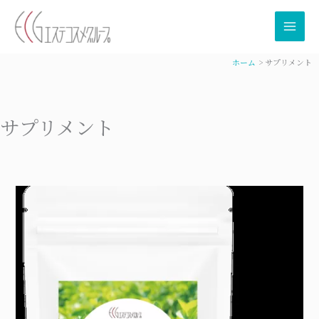
内
容
を
ス
ホーム
サプリメント
キ
ッ
プ
サプリメント