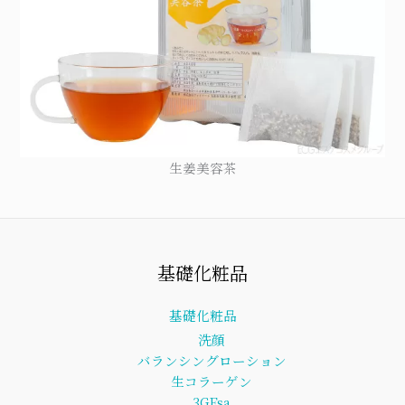
生姜美容茶
基礎化粧品
基礎化粧品
洗顔
バランシングローション
生コラーゲン
3GFsa