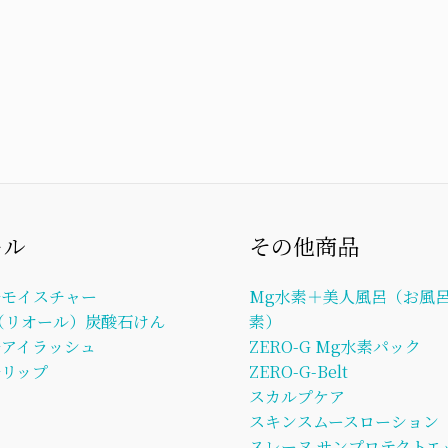
ール
その他商品
ルモイスチャー
Mg水素＋美人風呂（お風呂
L（リオール）炭酸石けん
素）
ルアイラッシュ
ZERO-G Mg水素パック
リップ
ZERO-G-Belt
スカルプケア
スキンスムースローション
スレーヌ サンプロテクトエ