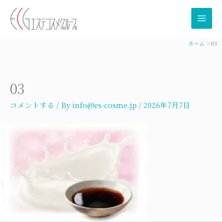
内
容
を
ス
ホーム
03
キ
ッ
プ
03
コメントする
/ By
info@es-cosme.jp
/
2026年7月7日