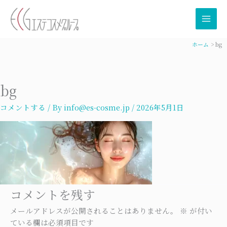
内
容
を
ス
ホーム
bg
キ
ッ
プ
bg
コメントする
/ By
info@es-cosme.jp
/
2026年5月1日
コメントを残す
メールアドレスが公開されることはありません。
※
が付い
ている欄は必須項目です