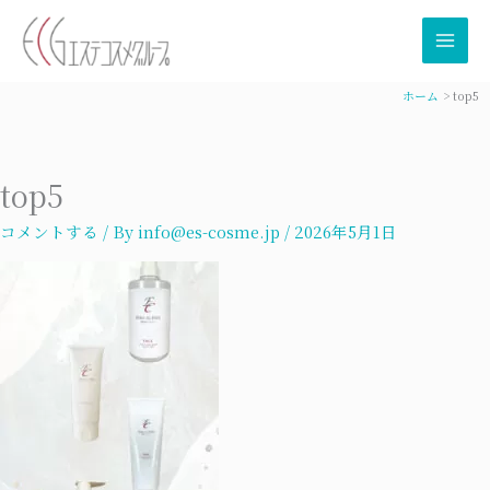
内
容
を
ス
ホーム
top5
キ
ッ
プ
top5
コメントする
/ By
info@es-cosme.jp
/
2026年5月1日