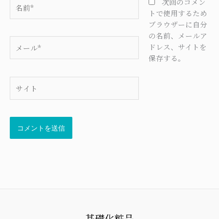
名
次回のコメン
前
トで使用するため
*
ブラウザーに自分
の名前、メールア
メ
ドレス、サイトを
ー
保存する。
ル
*
サ
イ
ト
基礎化粧品