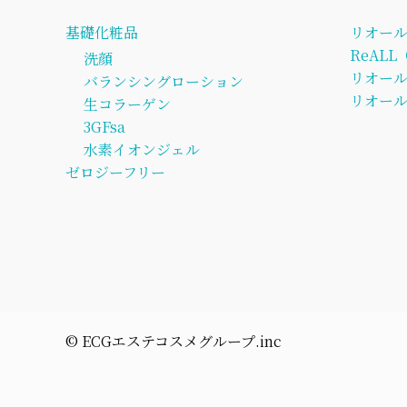
基礎化粧品
リオー
ReAL
洗顔
リオー
バランシングローション
リオール
生コラーゲン
3GFsa
水素イオンジェル
ゼロジーフリー
©︎ ECGエステコスメグループ.inc