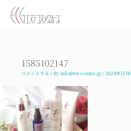
内
容
を
ス
キ
ッ
プ
1585102147
コメントする
/ By
info@es-cosme.jp
/
2024年11月