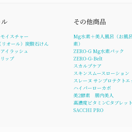
ール
その他商品
ルモイスチャー
Mg水素＋美人風呂（お風呂
L（リオール）炭酸石けん
素）
ルアイラッシュ
ZERO-G Mg水素パック
リップ
ZERO-G-Belt
スカルプケア
スキンスムースローション
スレーヌ サンプロテクトエ
ハイパーローカボ
美2酵素 腸内美人
高濃度ビタミンCタブレッ
SACCHI PRO