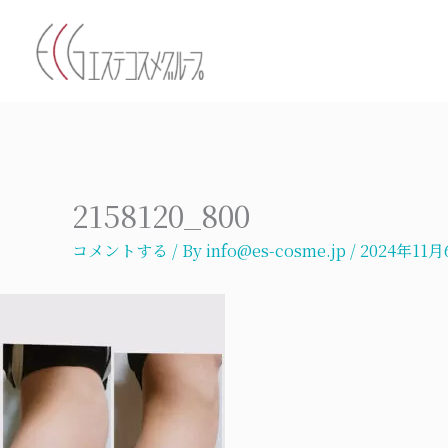
内
容
を
ス
キ
ッ
プ
2158120_800
コメントする
/ By
info@es-cosme.jp
/
2024年11月