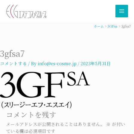
内
容
を
ス
ホーム
3GFsa
3gfsa7
キ
ッ
プ
3gfsa7
コメントする
/ By
info@es-cosme.jp
/
2023年5月31日
コメントを残す
メールアドレスが公開されることはありません。
※
が付い
ている欄は必須項目です