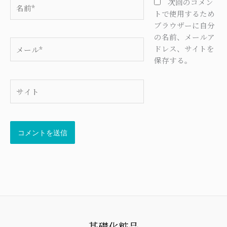
名
次回のコメン
前
トで使用するため
*
ブラウザーに自分
の名前、メールア
メ
ドレス、サイトを
ー
保存する。
ル
*
サ
イ
ト
基礎化粧品