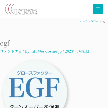
内
容
を
ス
ホーム
3GFsa
egf
キ
ッ
プ
egf
コメントする
/ By
info@es-cosme.jp
/
2023年5月31日