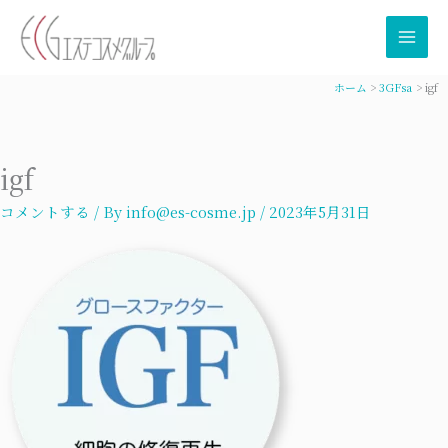
内
容
を
ス
ホーム
3GFsa
igf
キ
ッ
プ
igf
コメントする
/ By
info@es-cosme.jp
/
2023年5月31日