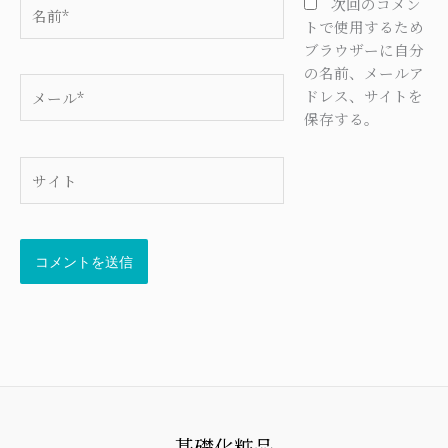
名
次回のコメン
前
トで使用するため
*
ブラウザーに自分
の名前、メールア
メ
ドレス、サイトを
ー
保存する。
ル
*
サ
イ
ト
基礎化粧品