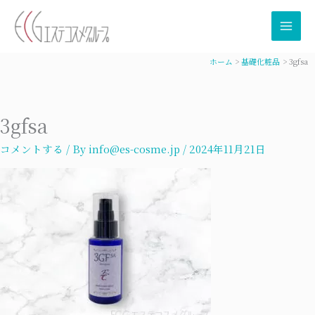
内
容
を
ス
ホーム
基礎化粧品
3gfsa
キ
ッ
プ
3gfsa
コメントする
/ By
info@es-cosme.jp
/
2024年11月21日