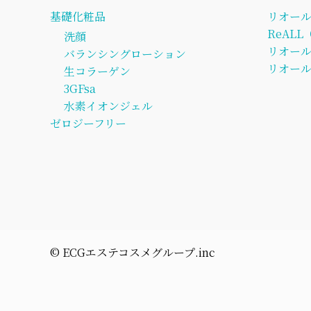
基礎化粧品
リオー
ReAL
洗顔
リオー
バランシングローション
リオール
生コラーゲン
3GFsa
水素イオンジェル
ゼロジーフリー
©︎ ECGエステコスメグループ.inc