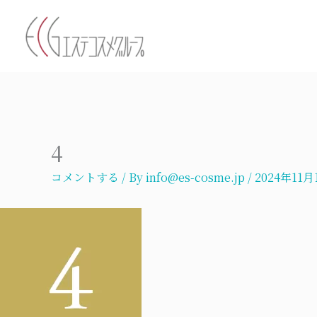
内
容
を
ス
キ
ッ
プ
4
コメントする
/ By
info@es-cosme.jp
/
2024年11月