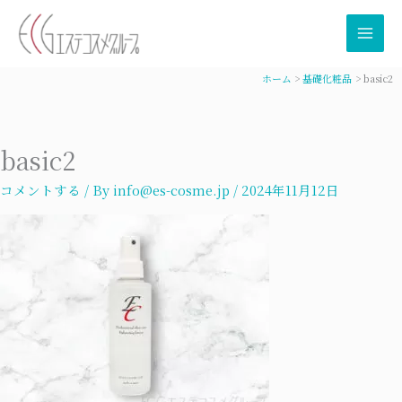
内
容
を
ス
ホーム
基礎化粧品
basic2
キ
ッ
プ
basic2
コメントする
/ By
info@es-cosme.jp
/
2024年11月12日