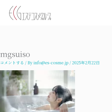
内
容
を
ス
キ
ッ
プ
mgsuiso
コメントする
/ By
info@es-cosme.jp
/
2025年2月22日