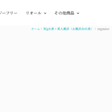
ジーフリー
リオール
その他商品
ホーム
Mg水素＋美人風呂（お風呂de水素）
mgsuiso