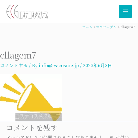
内
容
を
ス
ホーム
生コラーゲン
cllagem7
キ
ッ
プ
cllagem7
コメントする
/ By
info@es-cosme.jp
/
2023年6月3日
コメントを残す
メールアドレスが公開されることはありません。
※
が付い