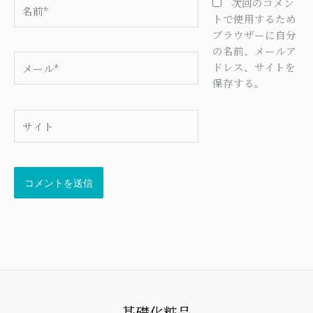
名
次回のコメン
前
トで使用するため
*
ブラウザーに自分
の名前、メールア
メ
ドレス、サイトを
ー
保存する。
ル
*
サ
イ
ト
基礎化粧品