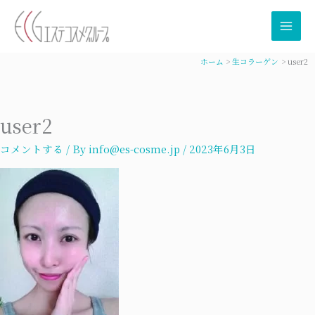
内
容
を
ス
ホーム
生コラーゲン
user2
キ
ッ
プ
user2
コメントする
/ By
info@es-cosme.jp
/
2023年6月3日