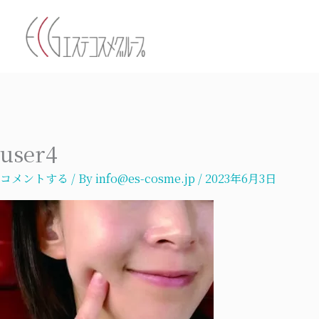
内
容
を
ス
キ
ッ
プ
user4
コメントする
/ By
info@es-cosme.jp
/
2023年6月3日