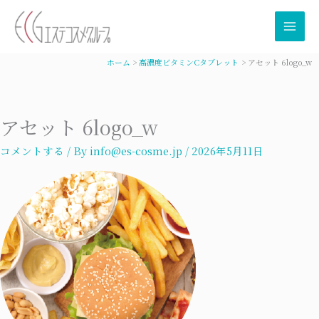
内
容
を
ス
ホーム
高濃度ビタミンCタブレット
アセット 6logo_w
キ
ッ
プ
アセット 6logo_w
コメントする
/ By
info@es-cosme.jp
/
2026年5月11日