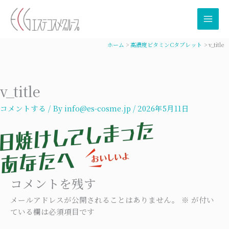
内
容
を
ス
ホーム
高濃度ビタミンCタブレット
v_title
キ
ッ
プ
v_title
コメントする
/ By
info@es-cosme.jp
/
2026年5月11日
コメントを残す
メールアドレスが公開されることはありません。
※
が付い
ている欄は必須項目です