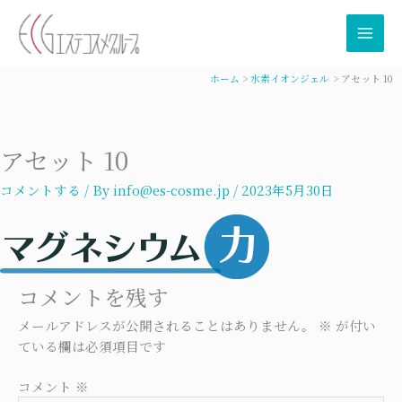
内
容
を
ス
ホーム
水素イオンジェル
アセット 10
キ
ッ
プ
アセット 10
コメントする
/ By
info@es-cosme.jp
/
2023年5月30日
コメントを残す
メールアドレスが公開されることはありません。
※
が付い
ている欄は必須項目です
コメント
※