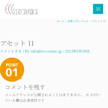
内
容
を
ス
ホーム
水素イオンジェル
アセット 11
キ
ッ
プ
アセット 11
コメントする
/ By
info@es-cosme.jp
/
2023年5月30日
コメントを残す
メールアドレスが公開されることはありません。
※
が付い
ている欄は必須項目です