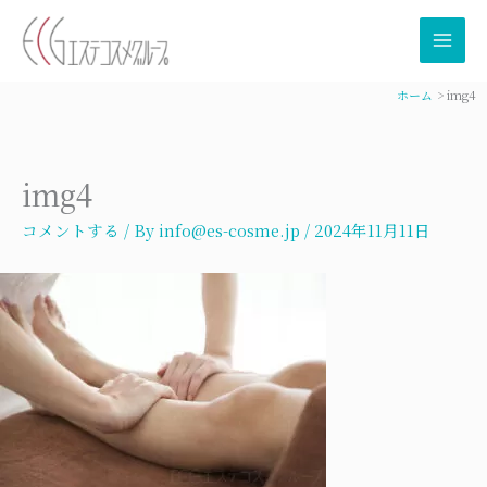
内
容
を
ス
ホーム
img4
キ
ッ
プ
img4
コメントする
/ By
info@es-cosme.jp
/
2024年11月11日