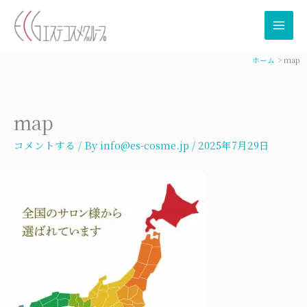
内
容
を
ス
ホーム
map
キ
ッ
プ
map
コメントする
/ By
info@es-cosme.jp
/
2025年7月29日