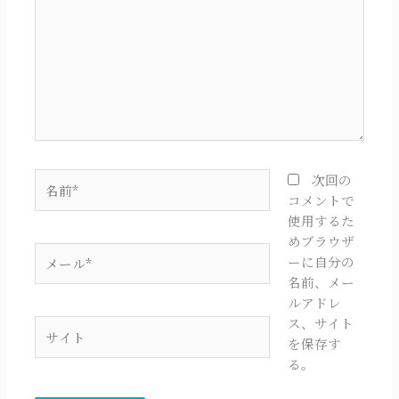
に
入
力…
名
次回の
前
コメントで
*
使用するた
めブラウザ
メ
ーに自分の
ー
名前、メー
ル
ルアドレ
*
ス、サイト
サ
を保存す
イ
る。
ト