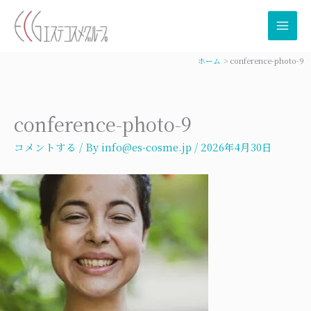
内
容
を
ス
ホーム
conference-photo-9
キ
ッ
プ
conference-photo-9
コメントする
/ By
info@es-cosme.jp
/
2026年4月30日