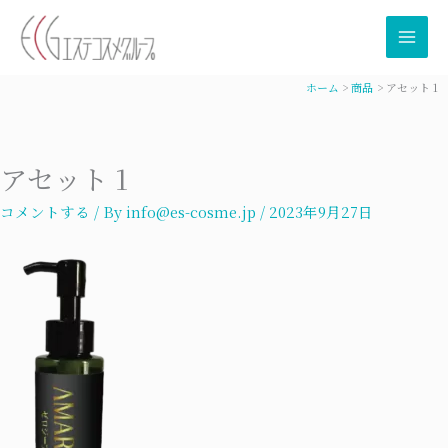
内
容
を
ス
ホーム
商品
アセット 1
キ
ッ
プ
アセット 1
コメントする
/ By
info@es-cosme.jp
/
2023年9月27日