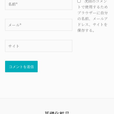
名
次回のコメン
前
トで使用するため
*
ブラウザーに自分
の名前、メールア
メ
ドレス、サイトを
ー
保存する。
ル
*
サ
イ
ト
基礎化粧品