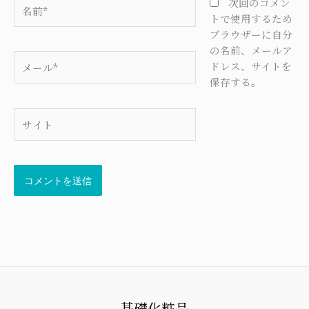
名
次回のコメン
前
トで使用するため
*
ブラウザーに自分
の名前、メールア
メ
ドレス、サイトを
ー
保存する。
ル
*
サ
イ
ト
基礎化粧品