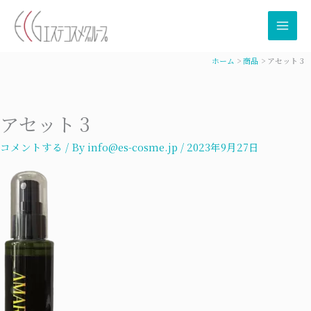
内
容
を
ス
ホーム
商品
アセット 3
キ
ッ
プ
アセット 3
コメントする
/ By
info@es-cosme.jp
/
2023年9月27日