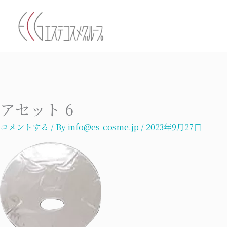
内
容
を
ス
キ
ッ
プ
アセット 6
コメントする
/ By
info@es-cosme.jp
/
2023年9月27日