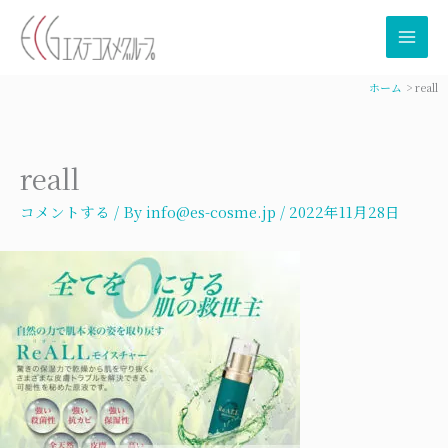
内
容
を
ス
ホーム
reall
キ
ッ
プ
reall
コメントする
/ By
info@es-cosme.jp
/
2022年11月28日