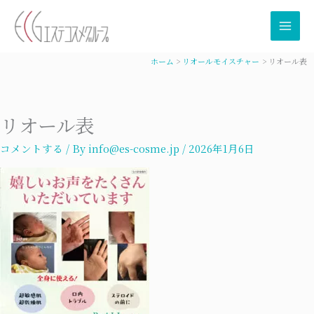
内
容
を
ス
ホーム
リオールモイスチャー
リオール表
キ
ッ
プ
リオール表
コメントする
/ By
info@es-cosme.jp
/
2026年1月6日