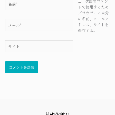
名
次回のコメン
前
トで使用するため
*
ブラウザーに自分
の名前、メールア
メ
ドレス、サイトを
ー
保存する。
ル
*
サ
イ
ト
基礎化粧品