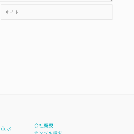
サ
イ
ト
会社概要
de水
サンプル請求