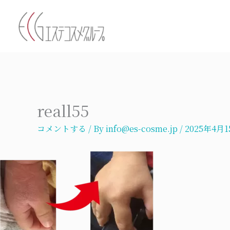
内
容
を
ス
キ
ッ
プ
reall55
コメントする
/ By
info@es-cosme.jp
/
2025年4月1