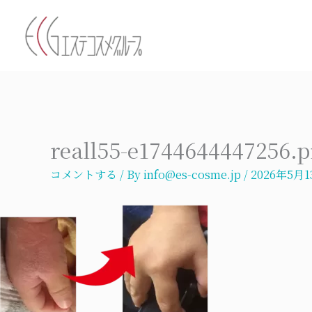
内
容
を
ス
キ
ッ
プ
reall55-e1744644447256.
コメントする
/ By
info@es-cosme.jp
/
2026年5月1