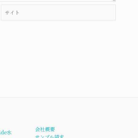
サ
イ
ト
会社概要
de水
サンプル請求