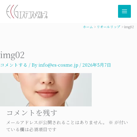
内
容
を
ス
ホーム
リオールリップ
img02
キ
ッ
プ
img02
コメントする
/ By
info@es-cosme.jp
/
2026年5月7日
コメントを残す
メールアドレスが公開されることはありません。
※
が付い
ている欄は必須項目です