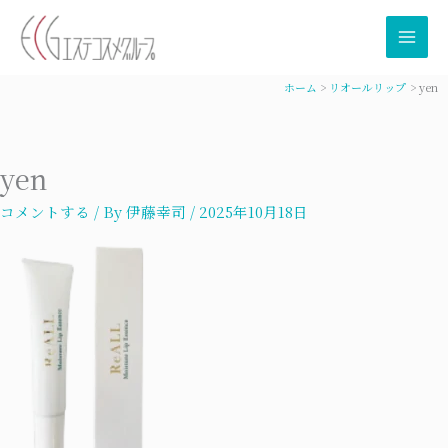
内
容
を
ス
ホーム
リオールリップ
yen
キ
ッ
プ
yen
コメントする
/ By
伊藤幸司
/
2025年10月18日