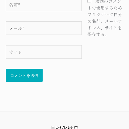
名
次回のコメン
前
トで使用するため
*
ブラウザーに自分
の名前、メールア
メ
ドレス、サイトを
ー
保存する。
ル
*
サ
イ
ト
基礎化粧品