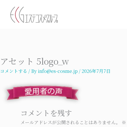
内
容
を
ス
キ
ッ
プ
アセット 5logo_w
コメントする
/ By
info@es-cosme.jp
/
2026年7月7日
コメントを残す
メールアドレスが公開されることはありません。
※