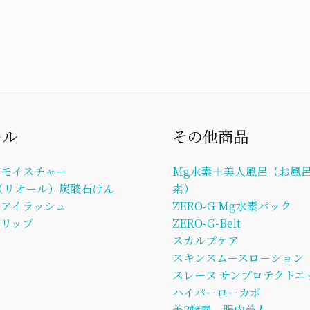
ール
その他商品
ルモイスチャー
Mg水素＋美人風呂（お風呂
L（リオール）炭酸石けん
素）
ルアイラッシュ
ZERO-G Mg水素パック
リップ
ZERO-G-Belt
スカルプケア
スキンスムースローション
スレーヌ サンプロテクトエ
ハイパーローカボ
美2酵素 腸内美人