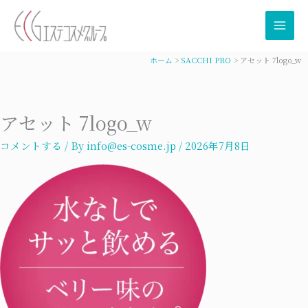
内
容
を
ス
ホーム
SACCHI PRO
アセット 7logo_w
キ
ッ
プ
アセット 7logo_w
コメントする
/ By
info@es-cosme.jp
/
2026年7月8日