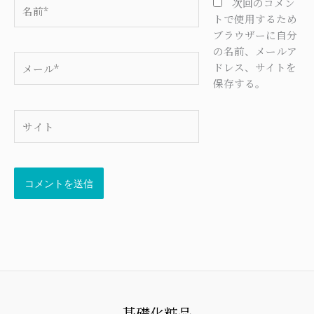
名
次回のコメン
前
トで使用するため
*
ブラウザーに自分
の名前、メールア
メ
ドレス、サイトを
ー
保存する。
ル
*
サ
イ
ト
基礎化粧品