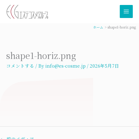
内
容
を
ス
ホーム
shape1-horiz.png
キ
ッ
プ
shape1-horiz.png
コメントする
/ By
info@es-cosme.jp
/
2026年5月7日
←
前のメディア