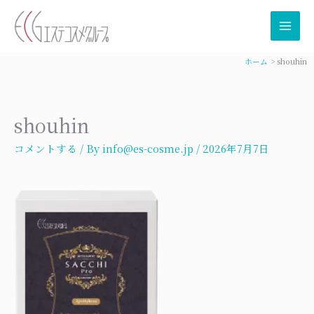
内
容
を
ス
ホーム
shouhin
キ
ッ
プ
shouhin
コメントする
/ By
info@es-cosme.jp
/
2026年7月7日