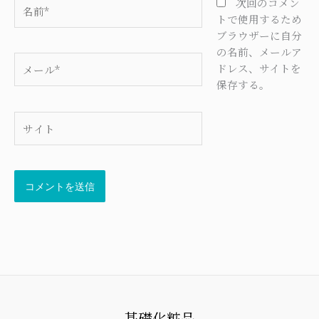
名
次回のコメン
前
トで使用するため
*
ブラウザーに自分
の名前、メールア
メ
ドレス、サイトを
ー
保存する。
ル
*
サ
イ
ト
基礎化粧品