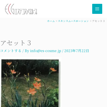
内
容
を
ス
ホーム
スキンスムースローション
アセット 3
キ
ッ
プ
アセット 3
コメントする
/ By
info@es-cosme.jp
/
2023年7月22日