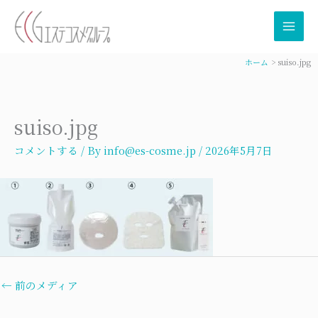
内
容
を
ス
ホーム
suiso.jpg
キ
ッ
プ
suiso.jpg
コメントする
/ By
info@es-cosme.jp
/
2026年5月7日
←
前のメディア