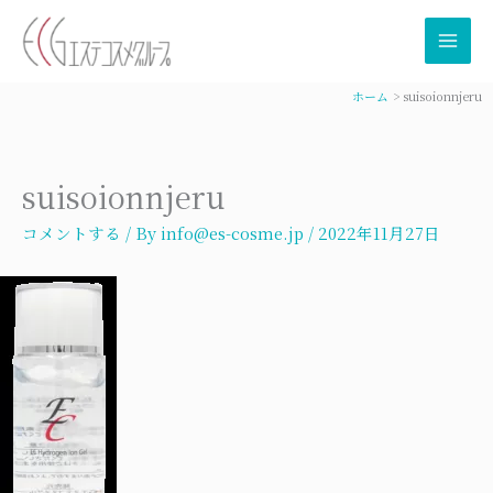
内
容
を
ス
ホーム
suisoionnjeru
キ
ッ
プ
suisoionnjeru
コメントする
/ By
info@es-cosme.jp
/
2022年11月27日