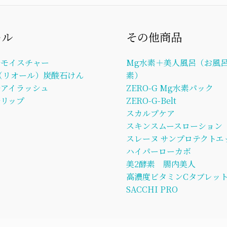
ール
その他商品
ルモイスチャー
Mg水素＋美人風呂（お風呂
L（リオール）炭酸石けん
素）
ルアイラッシュ
ZERO-G Mg水素パック
リップ
ZERO-G-Belt
スカルプケア
スキンスムースローション
スレーヌ サンプロテクトエ
ハイパーローカボ
美2酵素 腸内美人
高濃度ビタミンCタブレッ
SACCHI PRO