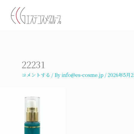
内
容
を
ス
キ
ッ
プ
22231
コメントする
/ By
info@es-cosme.jp
/
2026年5月