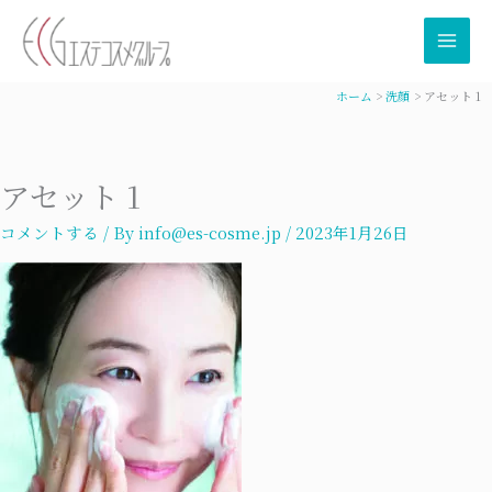
内
容
を
ス
ホーム
洗顔
アセット 1
キ
ッ
プ
アセット 1
コメントする
/ By
info@es-cosme.jp
/
2023年1月26日