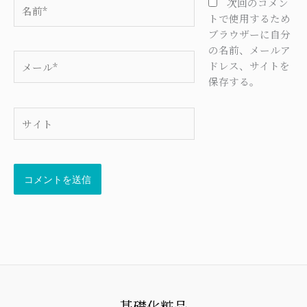
名
次回のコメン
前
トで使用するため
*
ブラウザーに自分
の名前、メールア
メ
ドレス、サイトを
ー
保存する。
ル
*
サ
イ
ト
基礎化粧品