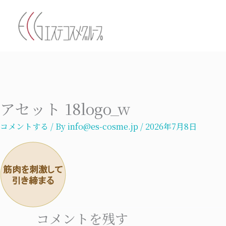
内
容
を
ス
キ
ッ
プ
アセット 18logo_w
コメントする
/ By
info@es-cosme.jp
/
2026年7月8日
コメントを残す