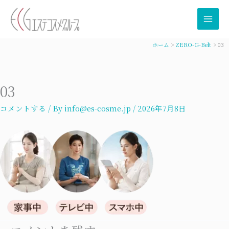
内
容
を
ス
ホーム
ZERO-G-Belt
03
キ
ッ
プ
03
コメントする
/ By
info@es-cosme.jp
/
2026年7月8日