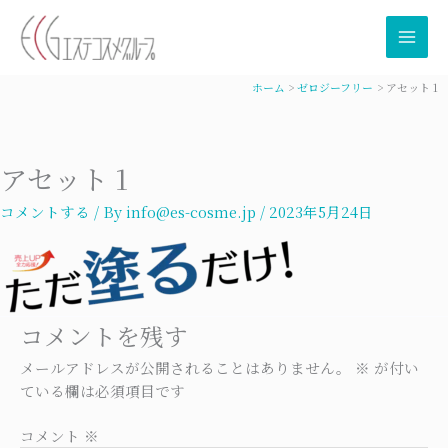
内
容
を
ス
ホーム
ゼロジーフリー
アセット 1
キ
ッ
プ
アセット 1
コメントする
/ By
info@es-cosme.jp
/
2023年5月24日
コメントを残す
メールアドレスが公開されることはありません。
※
が付い
ている欄は必須項目です
コメント
※